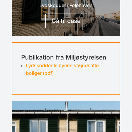
Lydskodder i Folehaven
Gå til case
Publikation fra Miljøstyrelsen
Lydskodder til byens støjudsatte
boliger (pdf)