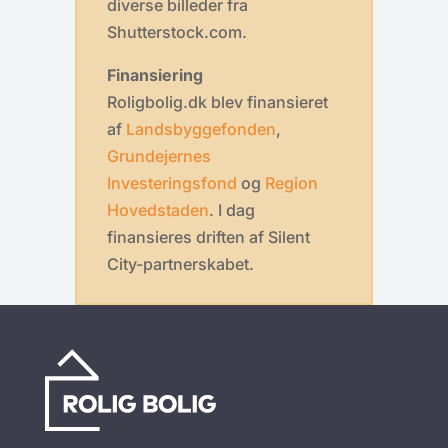
diverse billeder fra
Shutterstock.com.
Finansiering
Roligbolig.dk blev finansieret
af
Landsbyggefonden
,
Grundejernes
Investeringsfond
og
Region
Hovedstaden
. I dag
finansieres driften af Silent
City-partnerskabet.