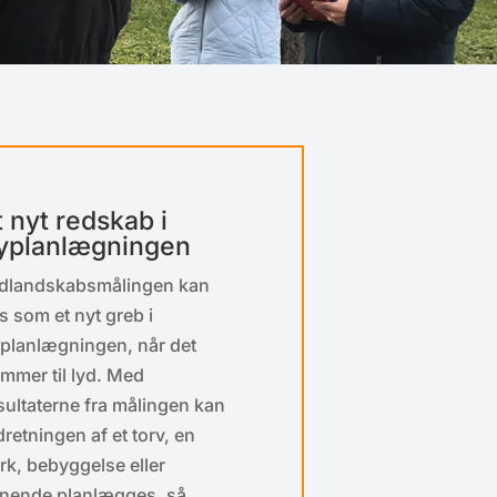
t nyt redskab i
yplanlægningen
dlandskabsmålingen kan
s som et nyt greb i
planlægningen, når det
mmer til lyd. Med
sultaterne fra målingen kan
dretningen af et torv, en
rk, bebyggelse eller
gnende planlægges, så