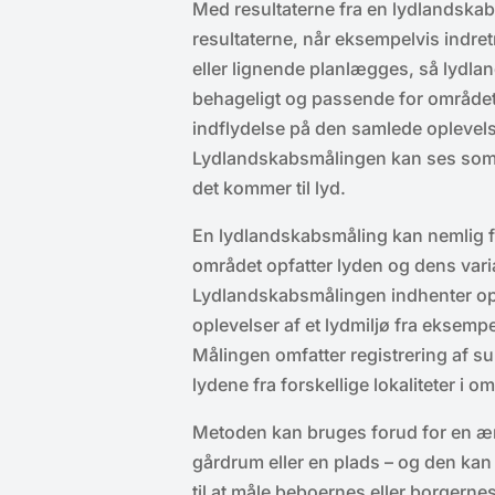
Med resultaterne fra en lydlandsk
resultaterne, når eksempelvis indret
eller lignende planlægges, så lydland
behageligt og passende for området 
indflydelse på den samlede oplevels
Lydlandskabsmålingen kan ses som 
det kommer til lyd.
En lydlandskabsmåling kan nemlig f
området opfatter lyden og dens vari
Lydlandskabsmålingen indhenter opl
oplevelser af et lydmiljø fra eksemp
Målingen omfatter registrering af su
lydene fra forskellige lokaliteter i o
Metoden kan bruges forud for en æn
gårdrum eller en plads – og den kan
til at måle beboernes eller borgern