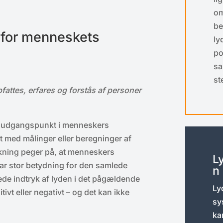
om
be
 for menneskets
ly
po
sa
st
attes, erfares og forstås af personer
r udgangspunkt i menneskers
t med målinger eller beregninger af
skning peger på, at menneskers
L
ar stor betydning for den samlede
n
lede indtryk af lyden i det pågældende
Ly
tivt eller negativt – og det kan ikke
sy
ka