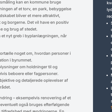
absmåling kan en kommune bruge
kv
ningen af et torv, en park, bebyggelse
ly
skabet bliver et mere attraktivt,
red
og borgerne. Det vil have en positiv
e og brug af stedet.
et nyt greb i byplanlægningen, når
ortælle noget om, hvordan personer i
ation i byrummet.
ysninger om holdninger til og
elvis beboere eller fagpersoner.
bjektive og detaljerede oplevelser af
mrådet.
dring – eksempelvis renovering af et
 eventuelt også bruges efterfølgende
es tilfredshed med ændringerne. En