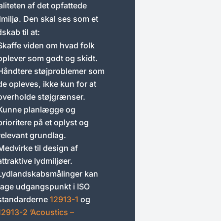
aliteten af det opfattede
dmiljø. Den skal ses som et
skab til at:
Skaffe viden om hvad folk
oplever som godt og skidt.
Håndtere støjproblemer som
de opleves, ikke kun for at
overholde støjgrænser.
Kunne planlægge og
prioritere på et oplyst og
relevant grundlag.
Medvirke til design af
attraktive lydmiljøer.
Lydlandskabsmålinger kan
tage udgangspunkt i ISO
standarderne
12913-1
og
12913-2 ‘Acoustics –