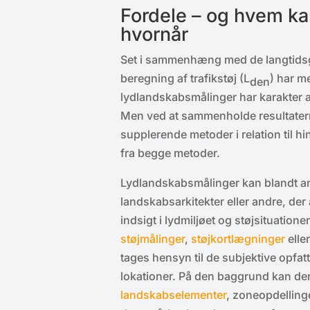
Fordele – og hvem k
hvornår
Set i sammenhæng med de langtidsge
beregning af trafikstøj (L
) har m
den
lydlandskabsmålinger har karakter af
Men ved at sammenholde resultaterne
supplerende metoder i relation til h
fra begge metoder.
Lydlandskabsmålinger kan blandt an
landskabsarkitekter eller andre, de
indsigt i lydmiljøet og støjsituatio
støjmålinger
,
støjkortlægninger
elle
tages hensyn til de subjektive opfatt
lokationer. På den baggrund kan de
landskabselementer
, zoneopdellinge