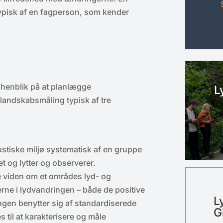
pisk af en fagperson, som kender
 henblik på at planlægge
L
landskabsmåling typisk af tre
tiske miljø systematisk af en gruppe
t og lytter og observerer.
e viden om et områdes lyd- og
erne i lydvandringen – både de positive
L
ngen benytter sig af standardiserede
G
til at karakterisere og måle