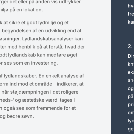
ger det eller på anden vis udtrykker
hv
iljø på en lokation.
fr
ka
at sikre et godt lydmiljø og et
ra begyndelsen af en udvikling end at
løsninger. Lydlandskabsanalyser kan
2.
kter med henblik på at forstå, hvad der
t godt lydlandskab kan medføre øget
Di
or ses som en investering.
kny
ek
af lydlandskaber. En enkelt analyse af
an
ærm ind mod et område – indikerer, at
og
, når støjdæmpningen i det roligere
på
eds-‘ og æstetiske værdi tages i
pri
an også ses som fremmende for et
om
 og bedre søvn.
ly
ge