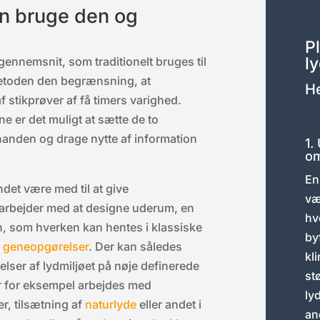
an bruge den og
P
l
nnemsnit, som traditionelt bruges til
etoden den begrænsning, at
He
 stikprøver af få timers varighed.
 er det muligt at sætte de to
inanden og drage nytte af information
1.
o
En
det være med til at give
væ
r arbejder med at designe uderum, en
hv
nen, som hverken kan hentes i klassiske
by
r
geneopgørelser
. Der kan således
kl
elser af lydmiljøet på nøje definerede
st
r for eksempel arbejdes med
ly
r, tilsætning af
naturlyde
eller andet i
an