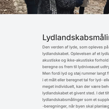
Lydlandskabsmål
Den verden af lyde, som opleves på e
lydlandskabet. Oplevelsen af et lyd
akustiske og ikke-akustiske forhold.
beregne os frem til lydniveauet udt
Men fordi lyd og støj rummer langt f
i et målt eller beregnet tal for lyd- e
meget individuelt, kan der være behov
lydlandskabet et givent sted. I det
lydlandskabsmålinger som et suppleme
-beregninger, når byen skal planlæg