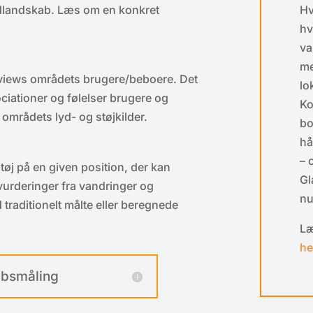
lydlandskab. Læs om en konkret
Hv
hv
va
me
views områdets brugere/beboere. Det
lo
ociationer og følelser brugere og
Ko
 områdets lyd- og støjkilder.
bo
hå
– 
tøj på en given position, der kan
Gl
 vurderinger fra vandringer og
nu
traditionelt målte eller beregnede
Læ
he
kabsmåling