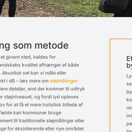
ing som metode
t givent sted, kaldes for
E
b
landskabs kvalitet afhænger af både
 Akustisk set kan vi måle eller
Ly
rykt i dB – læs mere om
støjmålinger
.
se
lere detaljer, end der kommer til udtryk
by
ller støjniveauet, og fordi lyd opleves
ko
 for at få et mere holistisk billede af
re
 tilfælde kan kommuner bruge
in
nt til traditionelle støjmålinger eller
pa
ge for eksisterende eller nye områder.
li