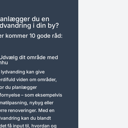
lanlægger du en
ydvandring i din by?
r kommer 10 gode råd:
 Udvælg dit område med
mhu
 lydvanding kan give
rdifuld viden om områder,
or du planlægger
fornyelse – som eksempelvis
imatilpasning, nybyg eller
ørre renoveringer. Med en
dvandring kan du blandt
det få input til, hvordan og