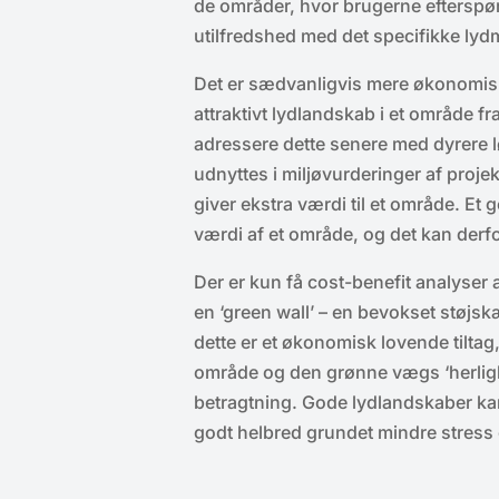
de områder, hvor brugerne efterspør
utilfredshed med det specifikke lydm
Det er sædvanligvis mere økonomisk 
attraktivt lydlandskab i et område f
adressere dette senere med dyrere 
udnyttes i miljøvurderinger af proje
giver ekstra værdi til et område. E
værdi af et område, og det kan derf
Der er kun få cost-benefit analyser 
en ‘green wall’ – en bevokset støjsk
dette er et økonomisk lovende tiltag
område og den grønne vægs ‘herligh
betragtning. Gode lydlandskaber k
godt helbred grundet mindre stress