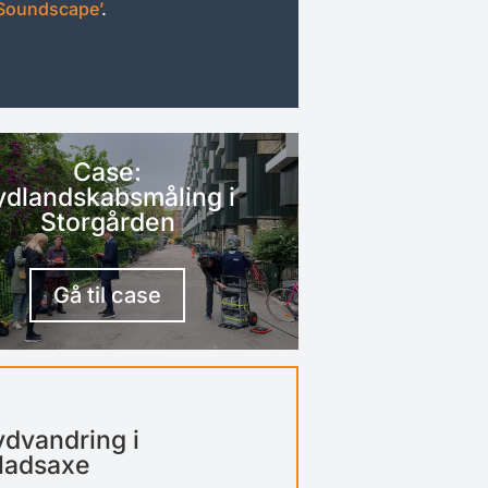
Soundscape’
.
Case:
ydlandskabsmåling i
Storgården
Gå til case
ydvandring i
ladsaxe