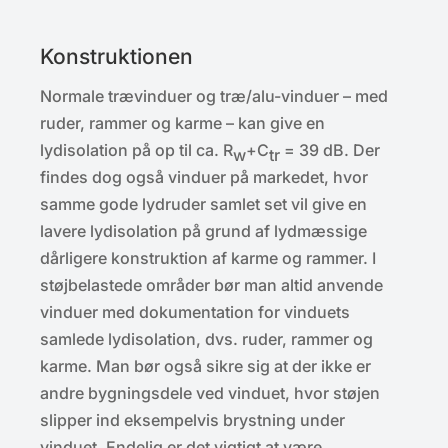
Konstruktionen
Normale trævinduer og træ/alu-vinduer – med
ruder, rammer og karme – kan give en
lydisolation på op til ca. R
+C
= 39 dB. Der
w
tr
findes dog også vinduer på markedet, hvor
samme gode lydruder samlet set vil give en
lavere lydisolation på grund af lydmæssige
dårligere konstruktion af karme og rammer. I
støjbelastede områder bør man altid anvende
vinduer med dokumentation for vinduets
samlede lydisolation, dvs. ruder, rammer og
karme. Man bør også sikre sig at der ikke er
andre bygningsdele ved vinduet, hvor støjen
slipper ind eksempelvis brystning under
vinduet. Endelig er det vigtigt at være