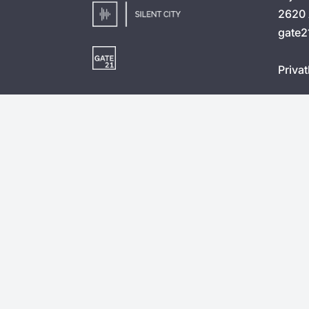
2620 
gate2
Privat