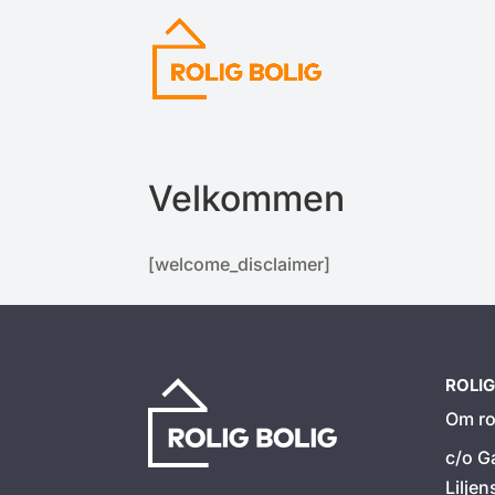
Velkommen
[welcome_disclaimer]
ROLIG
Om ro
c/o G
Liljen