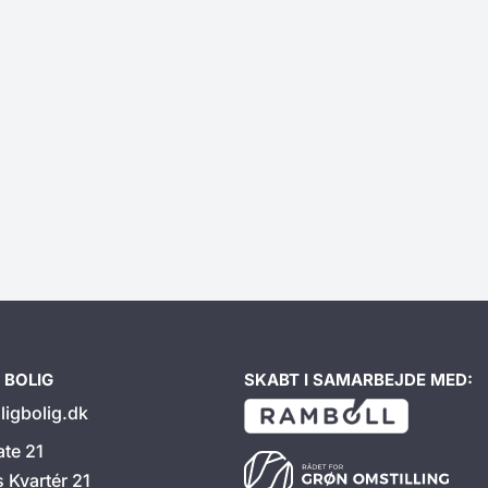
 BOLIG
SKABT I SAMARBEJDE MED:
ligbolig.dk
ate 21
s Kvartér 21