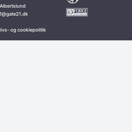
Albertslund
1@gate21.dk
livs- og cookiepolitik